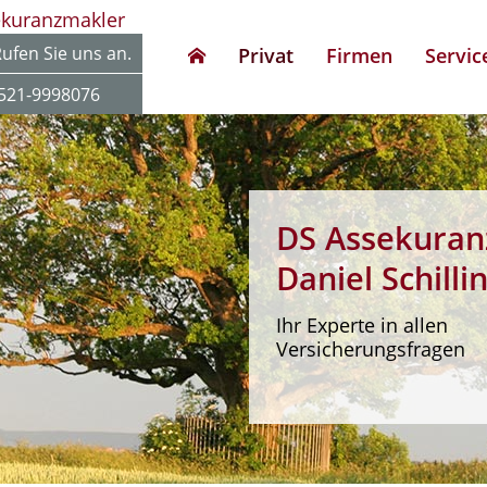
ekuranzmakler
ufen Sie uns an.
Privat
Firmen
Servic
521-9998076
DS Assekuran
Daniel Schilli
Ihr Experte in allen
Versicherungsfragen