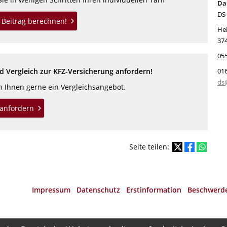
Dan
DS 
V-Beitrag berechnen!
Hei
37
05
 Vergleich zur KFZ-Versicherung anfordern!
01
ds
en Ihnen gerne ein Vergleichsangebot.
anfordern
Seite teilen:
Impressum
·
Datenschutz
·
Erstinformation
·
Beschwerd