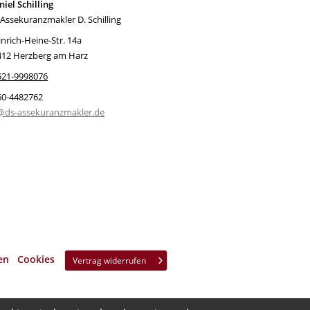
iel Schilling
Assekuranzmakler D. Schilling
nrich-Heine-Str. 14a
412 Herzberg am Harz
521-9998076
60-4482762
@ds-assekuranzmakler.de
en
·
Cookies
Vertrag widerrufen