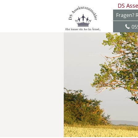
DS Ass
Fragen? R
05