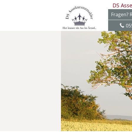
DS Ass
Fragen? R
05