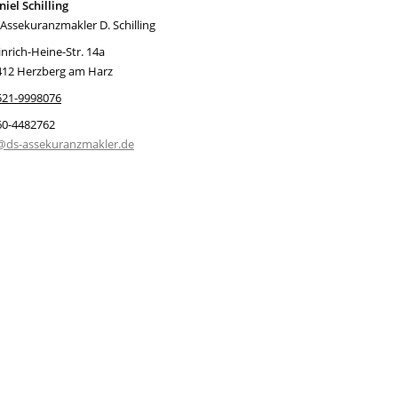
iel Schilling
Assekuranzmakler D. Schilling
nrich-Heine-Str. 14a
412 Herzberg am Harz
521-9998076
60-4482762
@ds-assekuranzmakler.de