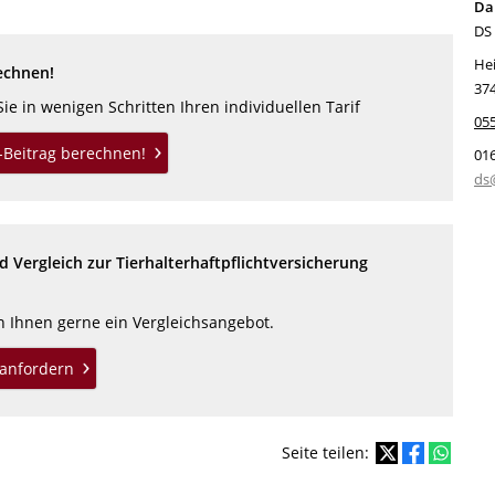
Dan
DS 
Hei
echnen!
37
ie in wenigen Schritten Ihren individuellen Tarif
05
V-Beitrag berechnen!
01
ds
 Vergleich zur Tierhalterhaftpflichtversicherung
en Ihnen gerne ein Vergleichsangebot.
anfordern
Seite teilen: