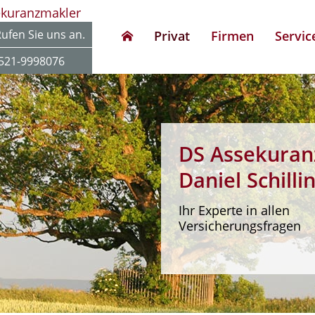
ekuranzmakler
ufen Sie uns an.
Privat
Firmen
Servic
521-9998076
DS Assekuran
Daniel Schilli
Ihr Experte in allen
Versicherungsfragen