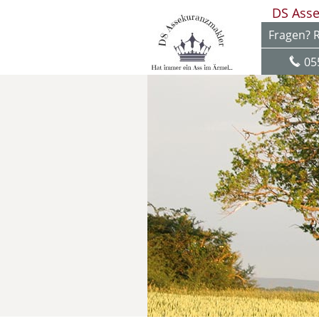
DS Ass
Fragen? R
05