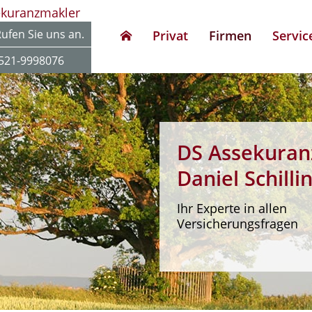
ekuranzmakler
ufen Sie uns an.
Privat
Firmen
Servic
521-9998076
DS Assekuran
Daniel Schilli
Ihr Experte in allen
Versicherungsfragen