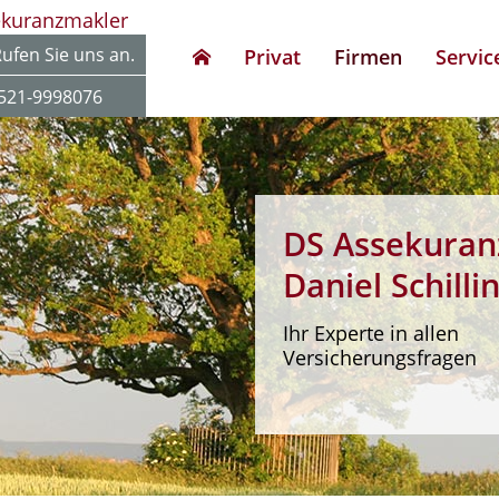
ekuranzmakler
ufen Sie uns an.
Privat
Firmen
Servic
521-9998076
DS Assekuran
Daniel Schilli
Ihr Experte in allen
Versicherungsfragen