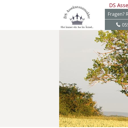
DS Ass
Fragen? R
05