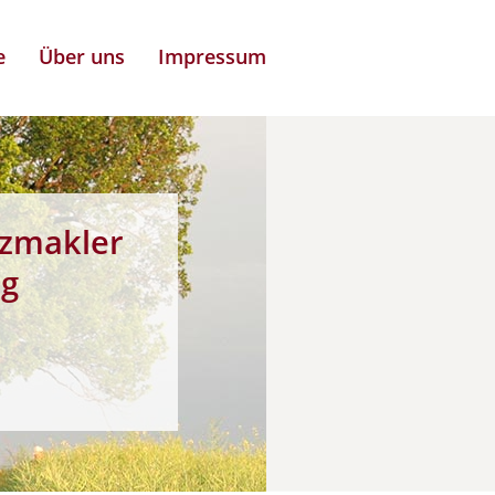
e
Über uns
Impressum
zmakler
ng