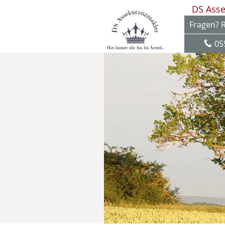
DS Ass
Fragen? R
05