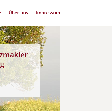
e
Über uns
Impressum
zmakler
ng