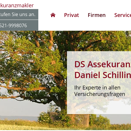
ekuranzmakler
ufen Sie uns an.
Privat
Firmen
Servic
521-9998076
DS Assekuran
Daniel Schilli
Ihr Experte in allen
Versicherungsfragen