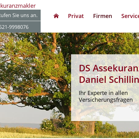
ekuranzmakler
ufen Sie uns an.
Privat
Firmen
Servic
521-9998076
DS Assekuran
Daniel Schilli
Ihr Experte in allen
Versicherungsfragen