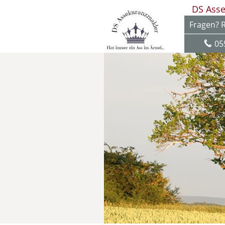
DS Ass
Fragen? R
05