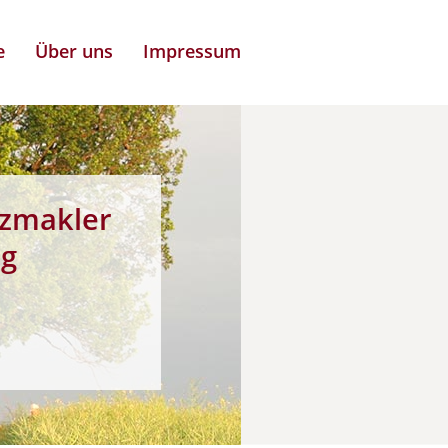
e
Über uns
Impressum
zmakler
ng