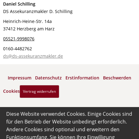
Daniel Schilling
DS Assekuranzmakler D. Schilling
Heinrich-Heine-Str. 14a
37412 Herzberg am Harz
05521-9998076
0160-4482762
ds@ds-assekuranzmakler.de
Impressum
·
Datenschutz
·
Erstinformation
·
Beschwerden
·
Cookies
Vertrag widerrufen
Diese Website verwendet Cookies. Einige Cookies sind
für den Betrieb der Website unbedingt erforderlich.
Andere Cookies sind optional und erweitern den
Funktionsumfang. Sie können Ihre Einwilligung