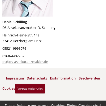
Daniel Schilling
DS Assekuranzmakler D. Schilling
Heinrich-Heine-Str. 14a
37412 Herzberg am Harz
05521-9998076
0160-4482762
ds@ds-assekuranzmakler.de
Impressum
·
Datenschutz
·
Erstinformation
·
Beschwerden
·
Cookies
Vertrag widerrufen
Diese Website verwendet Cookies. Einige Cookies sind